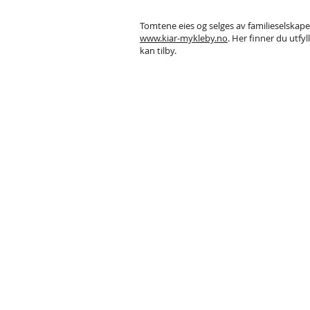
Tomtene eies og selges av familieselskape
www.kiar-mykleby.no
. Her finner du utfy
kan tilby.